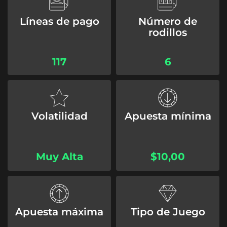
Líneas de pago
Número de
rodillos
117
6
Volatilidad
Apuesta mínima
Muy Alta
$10,00
Apuesta máxima
Tipo de Juego