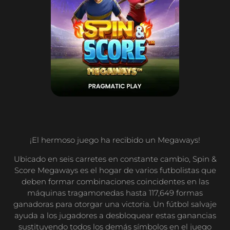
¡El hermoso juego ha recibido un Megaways!
Ubicado en seis carretes en constante cambio, Spin &
Score Megaways es el hogar de varios futbolistas que
deben formar combinaciones coincidentes en las
máquinas tragamonedas hasta 117,649 formas
ganadoras para otorgar una victoria. Un fútbol salvaje
ayuda a los jugadores a desbloquear estas ganancias
sustituyendo todos los demás símbolos en el juego