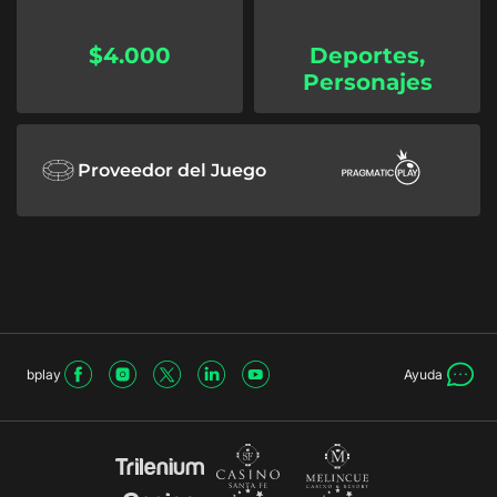
$4.000
Deportes
,
Personajes
Proveedor del Juego
bplay
Ayuda