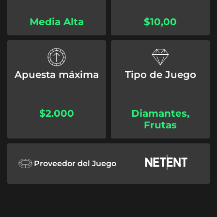
Media Alta
$10,00
Apuesta máxima
Tipo de Juego
$2.000
Diamantes
,
Frutas
Proveedor del Juego