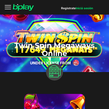
Registrate
Iniciá sesión
Twin Spin Megaways
Online