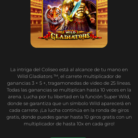
La intriga del Coliseo está al alcance de tu mano en
Wild Gladiators ™, el carrete multiplicador de
ganancias 3 × 5 +, tragamonedas de video de 25 líneas.
Todas las ganancias se multiplican hasta 10 veces en la
arena. Lucha por tu libertad en la función Super Wild,
donde se garantiza que un símbolo Wild aparecerá en
cada carrete. ¡La lucha continúa en la ronda de giros
gratis, donde puedes ganar hasta 10 giros gratis con un
multiplicador de hasta 10x en cada giro!