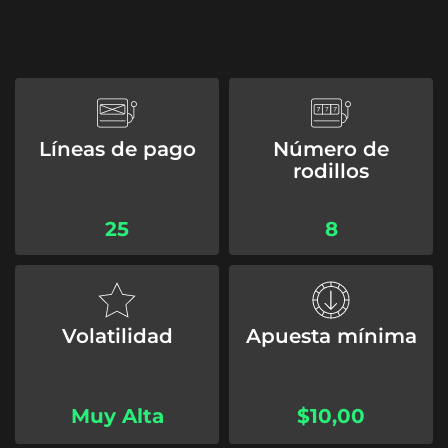
Líneas de pago
Número de
rodillos
25
8
Volatilidad
Apuesta mínima
Muy Alta
$10,00