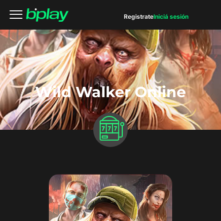
Registrate
Iniciá sesión
Wild Walker Online