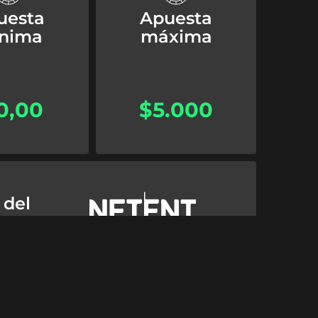
uesta
Apuesta
nima
máxima
0,00
$5.000
 del