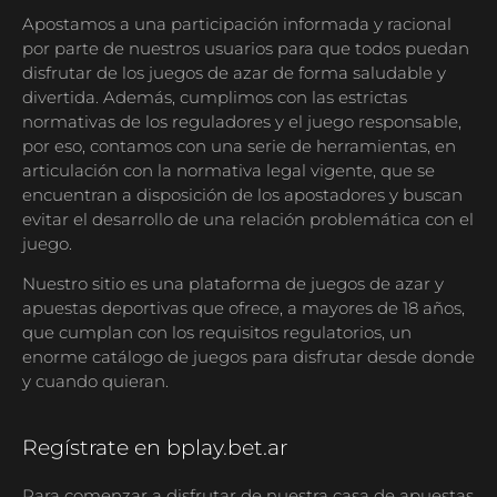
Apostamos a una participación informada y racional
por parte de nuestros usuarios para que todos puedan
disfrutar de los juegos de azar de forma saludable y
divertida. Además, cumplimos con las estrictas
normativas de los reguladores y el juego responsable,
por eso, contamos con una serie de herramientas, en
articulación con la normativa legal vigente, que se
encuentran a disposición de los apostadores y buscan
evitar el desarrollo de una relación problemática con el
juego.
Nuestro sitio es una plataforma de juegos de azar y
apuestas deportivas que ofrece, a mayores de 18 años,
que cumplan con los requisitos regulatorios, un
enorme catálogo de juegos para disfrutar desde donde
y cuando quieran.
Regístrate en bplay.bet.ar
Para comenzar a disfrutar de nuestra casa de apuestas