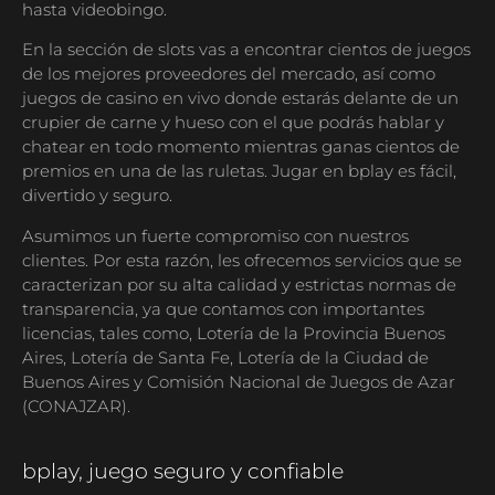
hasta videobingo.
En la sección de slots vas a encontrar cientos de juegos
de los mejores proveedores del mercado, así como
juegos de casino en vivo donde estarás delante de un
crupier de carne y hueso con el que podrás hablar y
chatear en todo momento mientras ganas cientos de
premios en una de las ruletas. Jugar en bplay es fácil,
divertido y seguro.
Asumimos un fuerte compromiso con nuestros
clientes. Por esta razón, les ofrecemos servicios que se
caracterizan por su alta calidad y estrictas normas de
transparencia, ya que contamos con importantes
licencias, tales como, Lotería de la Provincia Buenos
Aires, Lotería de Santa Fe, Lotería de la Ciudad de
Buenos Aires y Comisión Nacional de Juegos de Azar
(CONAJZAR).
bplay, juego seguro y confiable