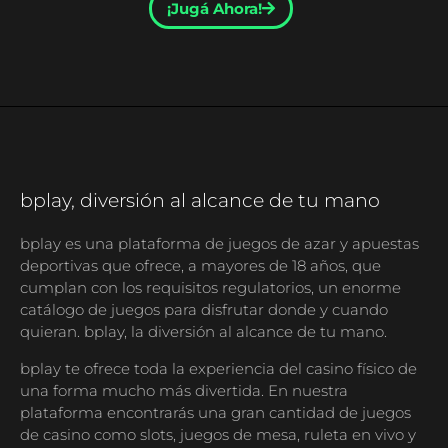
¡Jugá Ahora!
bplay, diversión al alcance de tu mano
bplay es una plataforma de juegos de azar y apuestas
deportivas que ofrece, a mayores de 18 años, que
cumplan con los requisitos regulatorios, un enorme
catálogo de juegos para disfrutar donde y cuando
quieran. bplay, la diversión al alcance de tu mano.
bplay te ofrece toda la experiencia del casino físico de
una forma mucho más divertida. En nuestra
plataforma encontrarás una gran cantidad de juegos
de casino como slots, juegos de mesa, ruleta en vivo y