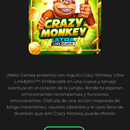
¡Neko Games presenta con orgullo Crazy Monkey Ultra
Link&Win™! Embárcate en una nueva y salvaje
aventura en el corazón de la jungla, donde te esperan
emocionantes recompensas y funciones
emocionantes. Disfruta de una acción mejorada de
bingo instantáneo, visuales vibrantes y el caos lleno de
diversión que solo Crazy Monkey puede ofrecer.