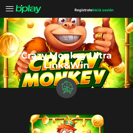
Registrate
Iniciá sesión
Crazy Monkey Ultra
Link&Win