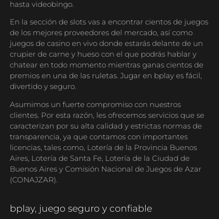
hasta videobingo.
En la sección de slots vas a encontrar cientos de juegos
de los mejores proveedores del mercado, así como
juegos de casino en vivo donde estarás delante de un
crupier de carne y hueso con el que podrás hablar y
chatear en todo momento mientras ganas cientos de
premios en una de las ruletas. Jugar en bplay es fácil,
divertido y seguro.
Asumimos un fuerte compromiso con nuestros
clientes. Por esta razón, les ofrecemos servicios que se
caracterizan por su alta calidad y estrictas normas de
transparencia, ya que contamos con importantes
licencias, tales como, Lotería de la Provincia Buenos
Aires, Lotería de Santa Fe, Lotería de la Ciudad de
Buenos Aires y Comisión Nacional de Juegos de Azar
(CONAJZAR).
bplay, juego seguro y confiable