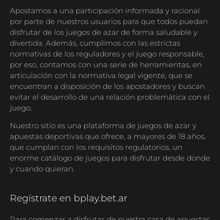
Apostamos a una participación informada y racional
por parte de nuestros usuarios para que todos puedan
disfrutar de los juegos de azar de forma saludable y
divertida. Además, cumplimos con las estrictas
normativas de los reguladores y el juego responsable,
por eso, contamos con una serie de herramientas, en
articulación con la normativa legal vigente, que se
encuentran a disposición de los apostadores y buscan
evitar el desarrollo de una relación problemática con el
juego.
Nuestro sitio es una plataforma de juegos de azar y
apuestas deportivas que ofrece, a mayores de 18 años,
que cumplan con los requisitos regulatorios, un
enorme catálogo de juegos para disfrutar desde donde
y cuando quieran.
Regístrate en bplay.bet.ar
Para comenzar a disfrutar de nuestra casa de apuestas