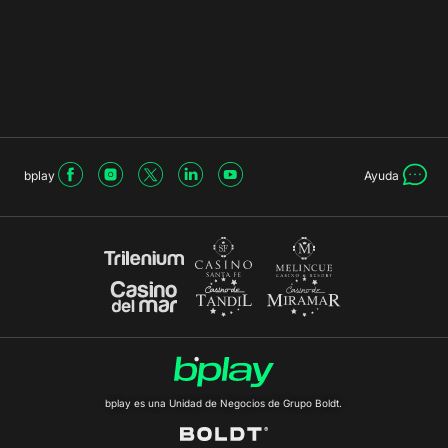
bplay
Ayuda
bplay es una Unidad de Negocios de Grupo Boldt.