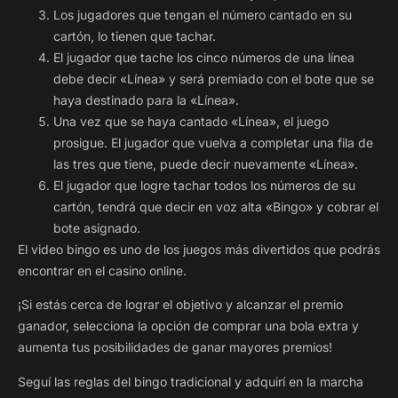
Los jugadores que tengan el número cantado en su
cartón, lo tienen que tachar.
El jugador que tache los cinco números de una línea
debe decir «Línea» y será premiado con el bote que se
haya destinado para la «Línea».
Una vez que se haya cantado «Línea», el juego
prosigue. El jugador que vuelva a completar una fila de
las tres que tiene, puede decir nuevamente «Línea».
El jugador que logre tachar todos los números de su
cartón, tendrá que decir en voz alta «Bingo» y cobrar el
bote asignado.
El video bingo es uno de los juegos más divertidos que podrás
encontrar en el casino online.
¡Si estás cerca de lograr el objetivo y alcanzar el premio
ganador, selecciona la opción de comprar una bola extra y
aumenta tus posibilidades de ganar mayores premios!
Seguí las reglas del bingo tradicional y adquirí en la marcha