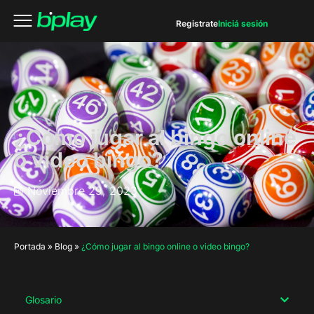
Registrate
Iniciá sesión
¿Cómo jugar al bingo online
o video bingo?
Noviembre 29, 2023
Portada
»
Blog
»
¿Cómo jugar al bingo online o video bingo?
Glosario