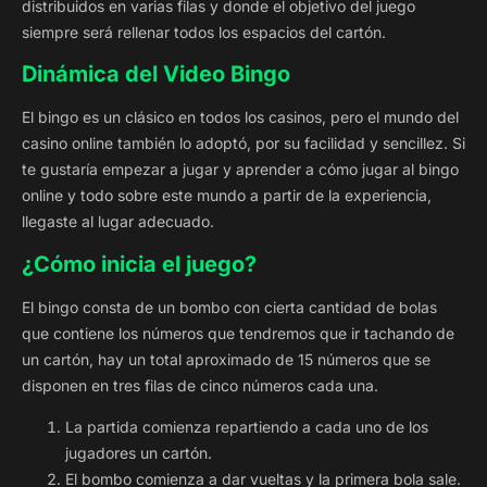
distribuidos en varias filas y donde el objetivo del juego
siempre será rellenar todos los espacios del cartón.
Dinámica del Video Bingo
El bingo es un clásico en todos los casinos, pero el mundo del
casino online también lo adoptó, por su facilidad y sencillez. Si
te gustaría empezar a jugar y aprender a cómo jugar al bingo
online y todo sobre este mundo a partir de la experiencia,
llegaste al lugar adecuado.
¿Cómo inicia el juego?
El bingo consta de un bombo con cierta cantidad de bolas
que contiene los números que tendremos que ir tachando de
un cartón, hay un total aproximado de 15 números que se
disponen en tres filas de cinco números cada una.
La partida comienza repartiendo a cada uno de los
jugadores un cartón.
El bombo comienza a dar vueltas y la primera bola sale.