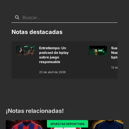
Notas destacadas
Entretiempo: Un
Susana Gi
podcast de bplay
Nueva emb
sobre juego
bplay
responsable
13 de marzo
23 de abril de 2026
¡Notas relacionadas!
APUESTAS DEPORTIVAS