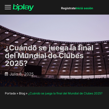
Registrate
Iniciá sesión
¿Cuándo se juega la final
del Mundial de Clubes
2025?
Julio 8, 2025
Portada
»
Blog
»
¿Cuándo se juega la final del Mundial de Clubes 2025?