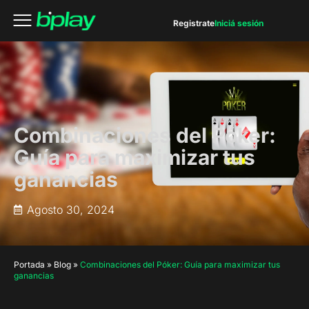
Registrate
Iniciá sesión
Combinaciones del Póker:
Guía para maximizar tus
ganancias
Agosto 30, 2024
Portada
»
Blog
»
Combinaciones del Póker: Guía para maximizar tus
ganancias