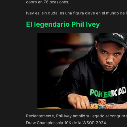
cobró en 76 ocasiones.
Ivey es, sin duda, es una figura clave en el mundo de
El legendario Phil Ivey
Recientemente, Phil Ivey amplió su legado al conquista
Draw Championship 10K de la WSOP 2024.