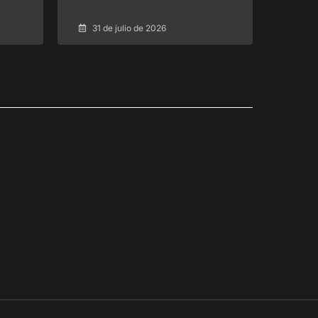
31 de julio de 2026