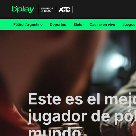
Fútbol Argentino
Deportes
Slots
Casino en vivo
Juegos
Este es el mej
jugador de pó
mundo