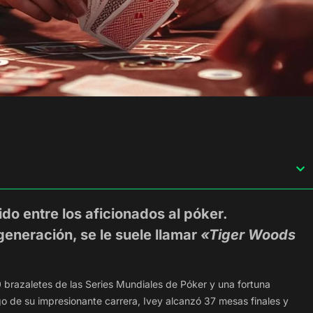
do entre los aficionados al póker.
generación, se le suele llamar
«Tiger Woods
 brazaletes de las Series Mundiales de Póker y una fortuna
o de su impresionante carrera, Ivey alcanzó 37 mesas finales y