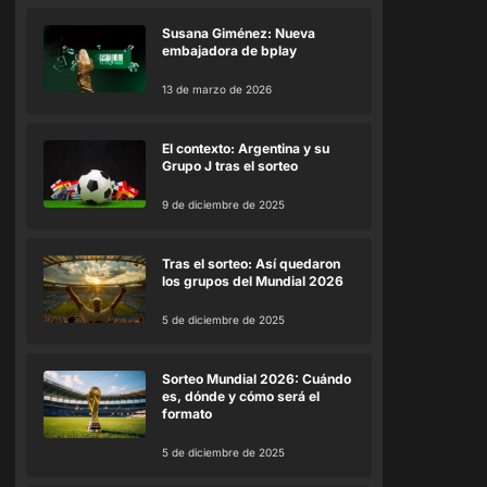
Susana Giménez: Nueva
embajadora de bplay
13 de marzo de 2026
El contexto: Argentina y su
Grupo J tras el sorteo
9 de diciembre de 2025
Tras el sorteo: Así quedaron
los grupos del Mundial 2026
5 de diciembre de 2025
Sorteo Mundial 2026: Cuándo
es, dónde y cómo será el
formato
5 de diciembre de 2025