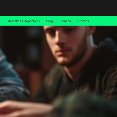
Estadísticas Deportivas
Blog
Torneos
Promos