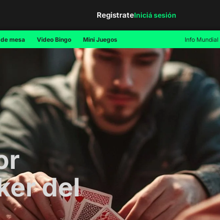
Registrate
Iniciá sesión
 de mesa
Video Bingo
Mini Juegos
Info Mundial
or
ker del