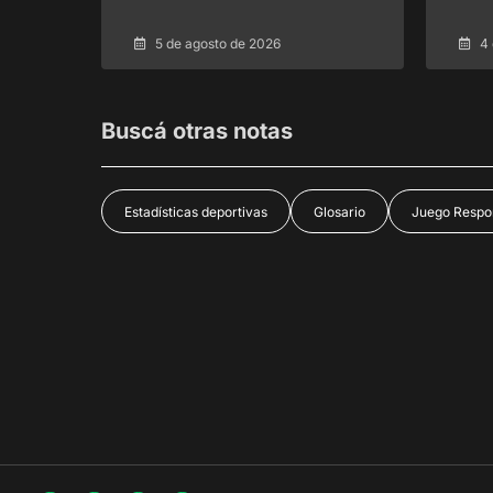
5 de agosto de 2026
4
Buscá otras notas
Estadísticas deportivas
Glosario
Juego Respo