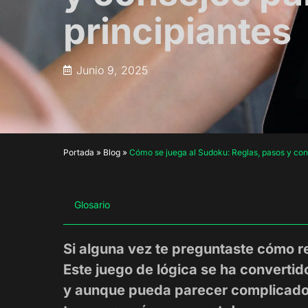
principiantes
Junio 9, 2025
Portada
»
Blog
»
Cómo se juega al Sudoku: Reglas, pasos y con
Glosario
Si alguna vez te preguntaste cómo re
Este juego de lógica se ha converti
y aunque pueda parecer complicado a