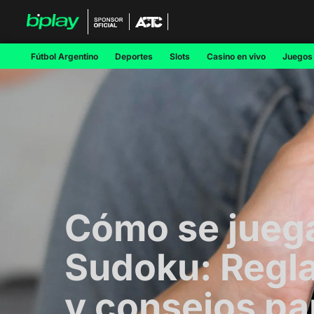
Fútbol Argentino
Deportes
Slots
Casino en vivo
Juegos
Cómo se juega
Sudoku: Regla
y consejos pa