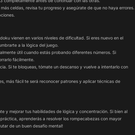
×3 completamente antes de continuar con las otras.
más celdas, revisa tu progreso y asegúrate de que no haya errores.
pciones.
oku vienen en varios niveles de dificultad. Si eres nuevo en el
mbrarte a la lógica del juego.
almente útil cuando estás probando diferentes números. Si
rarlo fácilmente.
ia. Si te bloqueas, tómate un descanso y vuelve a intentarlo con
, más fácil te será reconocer patrones y aplicar técnicas de
e y mejorar tus habilidades de lógica y concentración. Si bien al
a práctica, aprenderás a resolver los rompecabezas con mayor
rutar de un buen desafío mental!