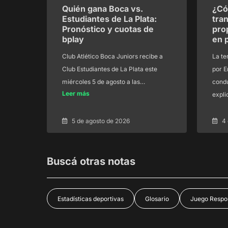
Quién gana Boca vs.
¿Có
Estudiantes de La Plata:
tra
Pronóstico y cuotas de
pro
bplay
en 
Club Atlético Boca Juniors recibe a
La te
Club Estudiantes de La Plata este
por E
miércoles 5 de agosto a las…
condu
Leer más
expl
5 de agosto de 2026
4
Buscá otras notas
Estadísticas deportivas
Glosario
Juego Respo