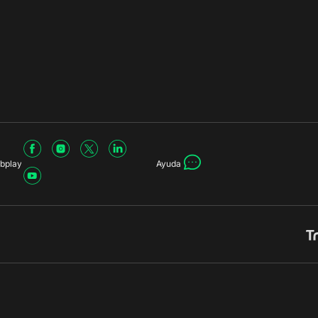
bplay
Ayuda