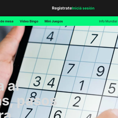
Registrate
Iniciá sesión
 de mesa
Video Bingo
Mini Juegos
Info Mundial
 al
s, pasos
ra