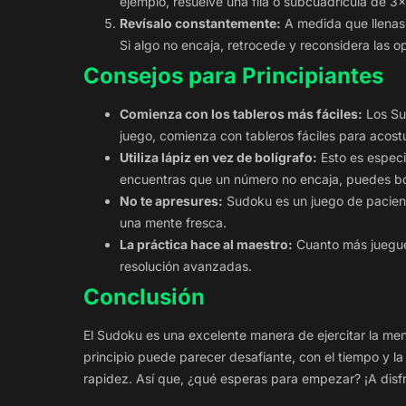
ejemplo, resuelve una fila o subcuadrícula de 3
Revísalo constantemente:
A medida que llenas 
Si algo no encaja, retrocede y reconsidera las o
Consejos para Principiantes
Comienza con los tableros más fáciles:
Los Sud
juego, comienza con tableros fáciles para acostu
Utiliza lápiz en vez de bolígrafo:
Esto es especi
encuentras que un número no encaja, puedes bor
No te apresures:
Sudoku es un juego de pacienc
una mente fresca.
La práctica hace al maestro:
Cuanto más juegues
resolución avanzadas.
Conclusión
El Sudoku es una excelente manera de ejercitar la ment
principio puede parecer desafiante, con el tiempo y l
rapidez. Así que, ¿qué esperas para empezar? ¡A disf