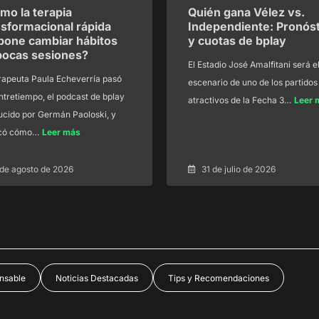
mo la terapia
Quién gana Vélez vs.
nsformacional rápida
Independiente: Pronóst
pone cambiar hábitos
y cuotas de bplay
pocas sesiones?
El Estadio José Amalfitani será e
rapeuta Paula Echeverría pasó
escenario de uno de los partido
ntretiempo, el podcast de bplay
atractivos de la Fecha 3…
Leer 
cido por Germán Paoloski, y
icó cómo…
Leer más
 de agosto de 2026
31 de julio de 2026
nsable
Noticias Destacadas
Tips y Recomendaciones