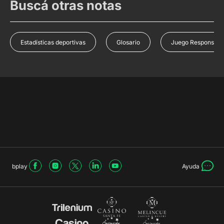
Buscá otras notas
Estadísticas deportivas
Glosario
Juego Responsabl
bplay
Ayuda