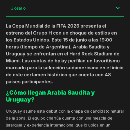
Glosario
La Copa Mundial de la FIFA 2026 presenta el
estreno del Grupo H con un choque de estilos en
los Estados Unidos. Este 15 de junio a las 19:00
horas (tiempo de Argentina), Arabia Saudita y
Uruguay se enfrentan en el Hard Rock Stadium de
Miami. Las cuotas de bplay perfilan un favoritismo
marcado para la selección sudamericana en el inicio
de este certamen histórico que cuenta con 48
países participantes.
¿Cómo llegan Arabia Saudita y
Uruguay?
Uruguay asume este debut con la chapa de candidato natural
de la zona. El equipo charrúa cuenta con una mezcla de
jerarquía y experiencia internacional que lo ubica en un