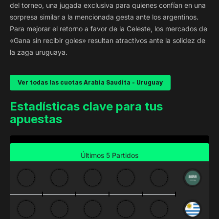
del torneo, una jugada exclusiva para quienes confían en una
sorpresa similar a la mencionada gesta ante los argentinos.
Para mejorar el retorno a favor de la Celeste, los mercados de
«Gana sin recibir goles» resultan atractivos ante la solidez de
la zaga uruguaya.
Ver todas las cuotas Arabia Saudita - Uruguay
Estadísticas clave para tus
apuestas