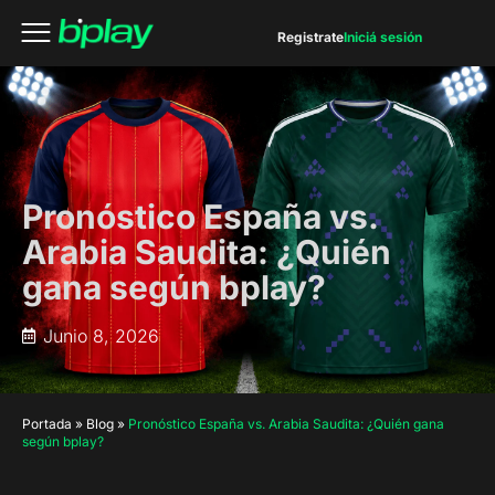
Registrate
Iniciá sesión
Pronóstico España vs.
Arabia Saudita: ¿Quién
gana según bplay?
Junio 8, 2026
Portada
»
Blog
»
Pronóstico España vs. Arabia Saudita: ¿Quién gana
según bplay?