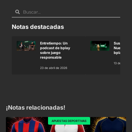
Notas destacadas
Entretiempo: Un
Susana Gi
podcast de bplay
Nueva emb
sobre juego
bplay
responsable
13 de marzo
23 de abril de 2026
¡Notas relacionadas!
APUESTAS DEPORTIVAS