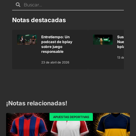
Notas destacadas
Entretiempo: Un
Susana Gi
podcast de bplay
Nueva emb
sobre juego
bplay
responsable
13 de marzo
23 de abril de 2026
¡Notas relacionadas!
APUESTAS DEPORTIVAS