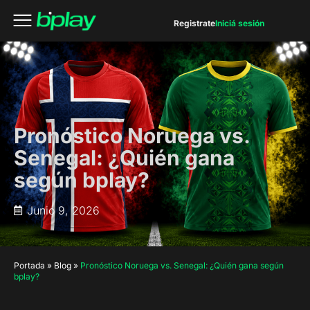
Registrate
Iniciá sesión
Pronóstico Noruega vs.
Senegal: ¿Quién gana
según bplay?
Junio 9, 2026
Portada
»
Blog
»
Pronóstico Noruega vs. Senegal: ¿Quién gana según
bplay?