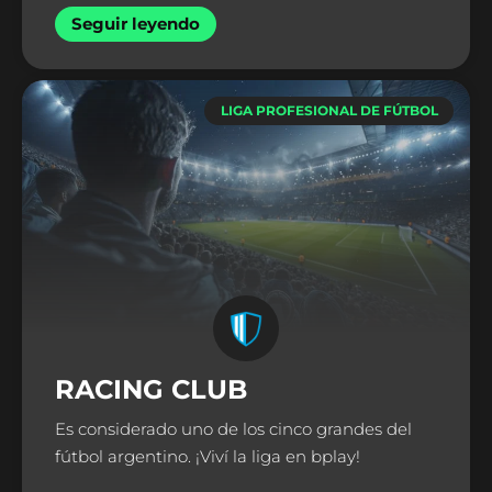
Seguir leyendo
LIGA PROFESIONAL DE FÚTBOL
RACING CLUB
Es considerado uno de los cinco grandes del
fútbol argentino. ¡Viví la liga en bplay!