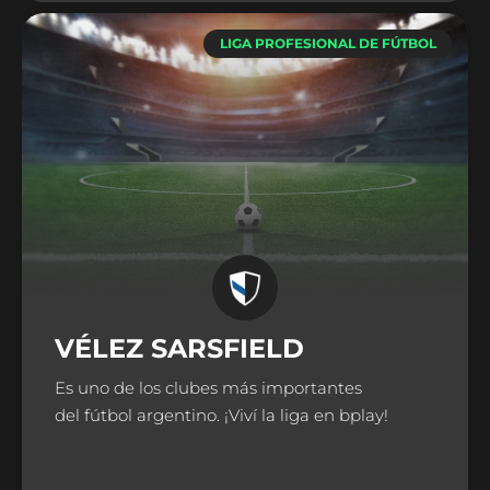
LIGA PROFESIONAL DE FÚTBOL
VÉLEZ SARSFIELD
Es uno de los clubes más importantes
del fútbol argentino. ¡Viví la liga en bplay!