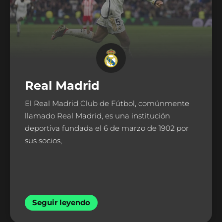
Real Madrid
El Real Madrid Club de Fútbol, comúnmente
llamado Real Madrid, es una institución
deportiva fundada el 6 de marzo de 1902 por
sus socios,
Seguir leyendo