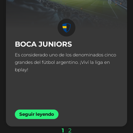
BOCA JUNIORS
Es considerado uno de los denominados cinco
grandes del fútbol argentino. ¡Viví la liga en
bplay!
Seguir leyendo
1
2