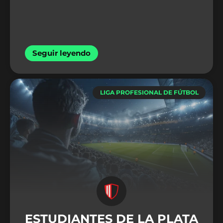
Seguir leyendo
LIGA PROFESIONAL DE FÚTBOL
ESTUDIANTES DE LA PLATA