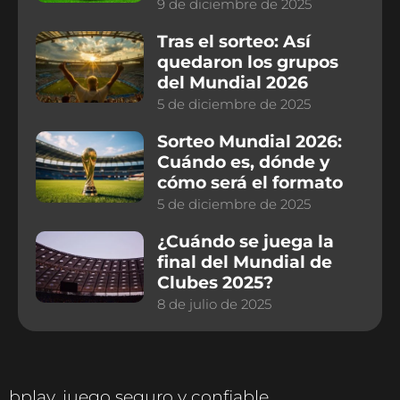
9 de diciembre de 2025
Tras el sorteo: Así
quedaron los grupos
del Mundial 2026
5 de diciembre de 2025
Sorteo Mundial 2026:
Cuándo es, dónde y
cómo será el formato
5 de diciembre de 2025
¿Cuándo se juega la
final del Mundial de
Clubes 2025?
8 de julio de 2025
bplay, juego seguro y confiable