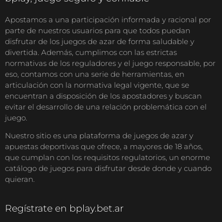
Apostamos a una participación informada y racional por
parte de nuestros usuarios para que todos puedan
disfrutar de los juegos de azar de forma saludable y
divertida. Además, cumplimos con las estrictas
normativas de los reguladores y el juego responsable, por
eso, contamos con una serie de herramientas, en
articulación con la normativa legal vigente, que se
encuentran a disposición de los apostadores y buscan
evitar el desarrollo de una relación problemática con el
juego.
Nuestro sitio es una plataforma de juegos de azar y
apuestas deportivas que ofrece, a mayores de 18 años,
que cumplan con los requisitos regulatorios, un enorme
catálogo de juegos para disfrutar desde donde y cuando
quieran.
Regístrate en bplay.bet.ar