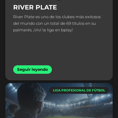
RIVER PLATE
River Plate es uno de los clubes más exitosos
del mundo con un total de 69 títulos en su
palmarés. ¡Viví la liga en bplay!
Seguir leyendo
LIGA PROFESIONAL DE FÚTBOL