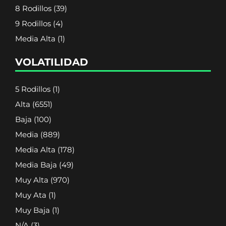
8 Rodillos (39)
9 Rodillos (4)
Media Alta (1)
VOLATILIDAD
5 Rodillos (1)
Alta (6551)
Baja (100)
Media (889)
Media Alta (178)
Media Baja (49)
Muy Alta (970)
Muy Ata (1)
Muy Baja (1)
N/A (3)