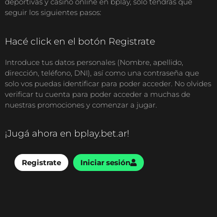
deportivas y casino online en bplay, solo tendrás que
seguir los siguientes pasos:
Hacé click en el botón Registrate
Introduce tus datos personales (Nombre, apellido,
dirección, teléfono, DNI), así como una contraseña que
solo vos puedas identificar para poder acceder. No olvides
verificar tu cuenta para poder acceder a muchas de
nuestras promociones y comenzar a jugar.
¡Jugá ahora en bplay.bet.ar!
Registrate
Iniciar sesión