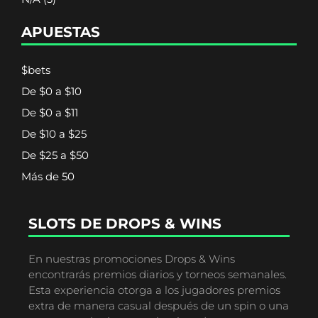
APUESTAS
$bets
De $0 a $10
De $0 a $11
De $10 a $25
De $25 a $50
Más de 50
SLOTS DE DROPS & WINS
En nuestras promociones Drops & Wins
encontrarás premios diarios y torneos semanales.
Esta experiencia otorga a los jugadores premios
extra de manera casual después de un spin o una