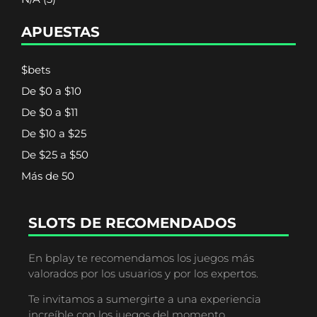
APUESTAS
$bets
De $0 a $10
De $0 a $11
De $10 a $25
De $25 a $50
Más de 50
SLOTS DE RECOMENDADOS
En bplay te recomendamos los juegos más
valorados por los usuarios y por los expertos.
Te invitamos a sumergirte a una experiencia
increíble con los juegos del momento.