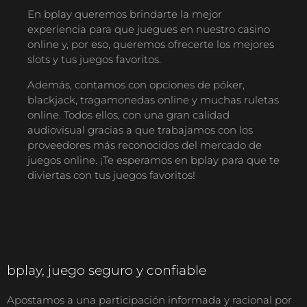
En bplay queremos brindarte la mejor
experiencia para que juegues en nuestro casino
online y, por eso, queremos ofrecerte los mejores
slots y tus juegos favoritos.
Además, contamos con opciones de póker,
blackjack, tragamonedas online y muchas ruletas
online. Todos ellos, con una gran calidad
audiovisual gracias a que trabajamos con los
proveedores más reconocidos del mercado de
juegos online. ¡Te esperamos en bplay para que te
diviertas con tus juegos favoritos!
bplay, juego seguro y confiable
Apostamos a una participación informada y racional por