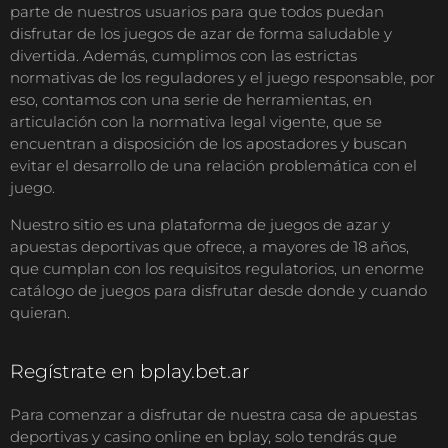
parte de nuestros usuarios para que todos puedan
disfrutar de los juegos de azar de forma saludable y
divertida. Además, cumplimos con las estrictas
normativas de los reguladores y el juego responsable, por
eso, contamos con una serie de herramientas, en
articulación con la normativa legal vigente, que se
encuentran a disposición de los apostadores y buscan
evitar el desarrollo de una relación problemática con el
juego.
Nuestro sitio es una plataforma de juegos de azar y
apuestas deportivas que ofrece, a mayores de 18 años,
que cumplan con los requisitos regulatorios, un enorme
catálogo de juegos para disfrutar desde donde y cuando
quieran.
Regístrate en bplay.bet.ar
Para comenzar a disfrutar de nuestra casa de apuestas
deportivas y casino online en bplay, solo tendrás que