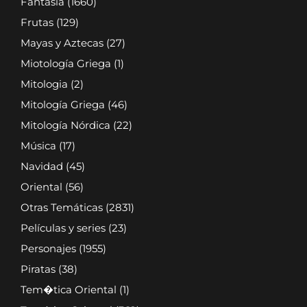
Fantasía (1660)
Frutas (129)
Mayas y Aztecas (27)
Miotología Griega (1)
Mitologia (2)
Mitología Griega (46)
Mitología Nórdica (22)
Música (17)
Navidad (45)
Oriental (56)
Otras Temáticas (2831)
Películas y series (23)
Personajes (1955)
Piratas (38)
Tem�tica Oriental (1)