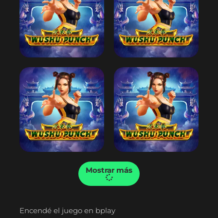
Mostrar más
Encendé el juego en bplay