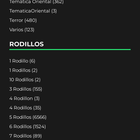
Temática Oriental (362)
TematicaOriental (3)
Terror (480)
Varios (123)
RODILLOS
1 Rodillo (6)
1 Rodillos (2)
10 Rodillos (2)
3 Rodillos (155)
4 Rodillon (3)
4 Rodillos (35)
5 Rodillos (6566)
6 Rodillos (1524)
7 Rodillos (89)