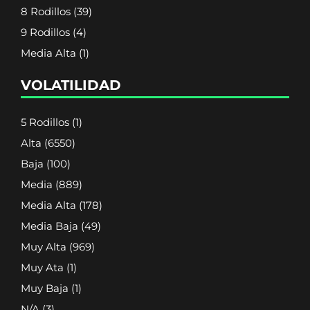
8 Rodillos (39)
9 Rodillos (4)
Media Alta (1)
VOLATILIDAD
5 Rodillos (1)
Alta (6550)
Baja (100)
Media (889)
Media Alta (178)
Media Baja (49)
Muy Alta (969)
Muy Ata (1)
Muy Baja (1)
N/A (3)