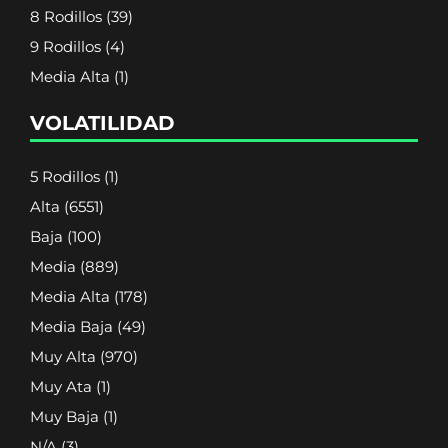
8 Rodillos (39)
9 Rodillos (4)
Media Alta (1)
VOLATILIDAD
5 Rodillos (1)
Alta (6551)
Baja (100)
Media (889)
Media Alta (178)
Media Baja (49)
Muy Alta (970)
Muy Ata (1)
Muy Baja (1)
N/A (3)