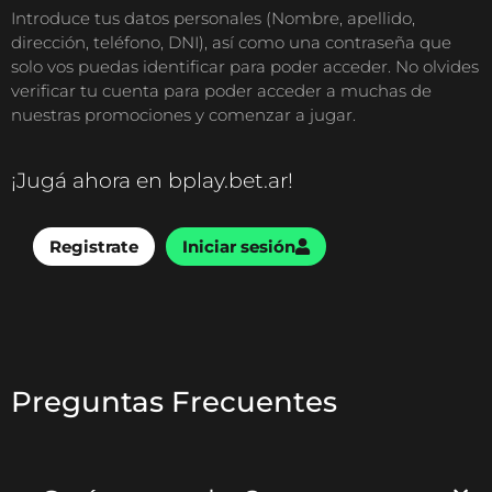
Introduce tus datos personales (Nombre, apellido,
dirección, teléfono, DNI), así como una contraseña que
solo vos puedas identificar para poder acceder. No olvides
verificar tu cuenta para poder acceder a muchas de
nuestras promociones y comenzar a jugar.
¡Jugá ahora en bplay.bet.ar!
Registrate
Iniciar sesión
Preguntas Frecuentes