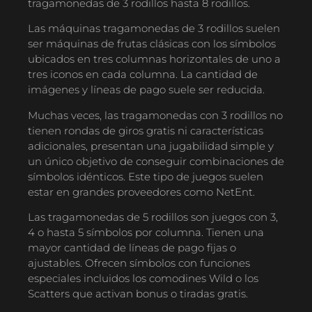
tragamonedas de 3 rodillos hasta 8 rodillos.
Las máquinas tragamonedas de 3 rodillos suelen
ser máquinas de frutas clásicas con los símbolos
ubicados en tres columnas horizontales de uno a
tres iconos en cada columna. La cantidad de
imágenes y líneas de pago suele ser reducida.
Muchas veces, las tragamonedas con 3 rodillos no
tienen rondas de giros gratis ni características
adicionales, presentan una jugabilidad simple y
un único objetivo de conseguir combinaciones de
símbolos idénticos. Este tipo de juegos suelen
estar en grandes proveedores como NetEnt.
Las tragamonedas de 5 rodillos son juegos con 3,
4 o hasta 5 símbolos por columna. Tienen una
mayor cantidad de líneas de pago fijas o
ajustables. Ofrecen símbolos con funciones
especiales incluidos los comodines Wild o los
Scatters que activan bonus o tiradas gratis.