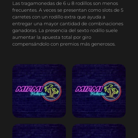
Las tragamonedas de 6 u 8 rodillos son menos
frecuentes. A veces se presentan como slots de 5
carretes con un rodillo extra que ayuda a
entregar una mayor cantidad de combinaciones
ganadoras. La presencia del sexto rodillo suele
aumentar la apuesta total por giro
compensándolo con premios más generosos.