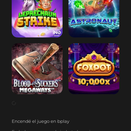
Encendé el juego en bplay