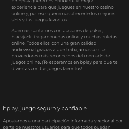
En bplay queremos brindarte la mejor
experiencia para que juegues en nuestro casino
online y, por eso, queremos ofrecerte los mejores
slots y tus juegos favoritos.
Además, contamos con opciones de póker,
blackjack, tragamonedas online y muchas ruletas
online. Todos ellos, con una gran calidad
audiovisual gracias a que trabajamos con los
proveedores más reconocidos del mercado de
juegos online. ¡Te esperamos en bplay para que te
diviertas con tus juegos favoritos!
bplay, juego seguro y confiable
Apostamos a una participación informada y racional por
parte de nuestros usuarios para que todos puedan