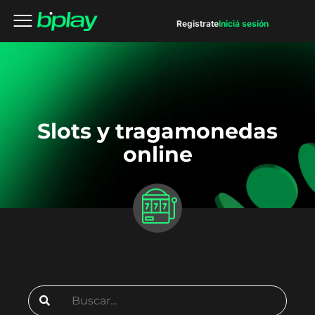
Registrate
Iniciá sesión
Slots y tragamonedas
online