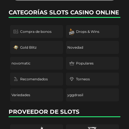
CATEGORÍAS SLOTS CASINO ONLINE
Compra de bonos
Drops & Wins
Gold Blitz
Novedad
novomatic
Populares
Recomendados
Torneos
Variedades
yggdrasil
PROVEEDOR DE SLOTS