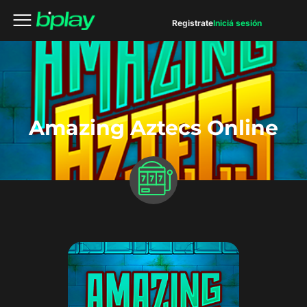
Registrate
Iniciá sesión
Amazing Aztecs Online