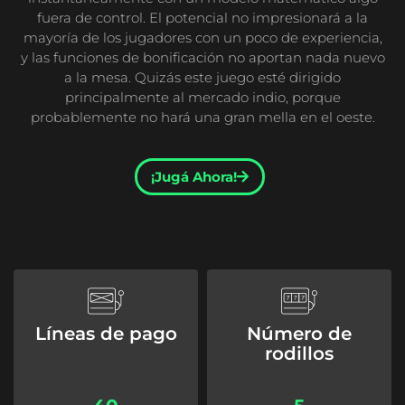
fuera de control. El potencial no impresionará a la
mayoría de los jugadores con un poco de experiencia,
y las funciones de bonificación no aportan nada nuevo
a la mesa. Quizás este juego esté dirigido
principalmente al mercado indio, porque
probablemente no hará una gran mella en el oeste.
¡Jugá Ahora!
Líneas de pago
Número de
rodillos