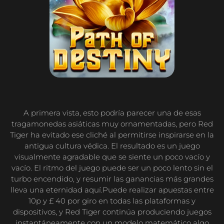
A primera vista, esto podría parecer una de esas
tragamonedas asiáticas muy ornamentadas, pero Red
Tiger ha evitado ese cliché al permitirse inspirarse en la
antigua cultura védica. El resultado es un juego
visualmente agradable que se siente un poco vacío y
vacío. El ritmo del juego puede ser un poco lento sin el
turbo encendido, y resumir las ganancias más grandes
lleva una eternidad aquí.Puede realizar apuestas entre
10p y £ 40 por giro en todas las plataformas y
dispositivos, y Red Tiger continúa produciendo juegos
instantáneamente con un modelo matemático algo