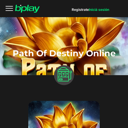
Registrate
Iniciá sesión
Path Of Destiny Online